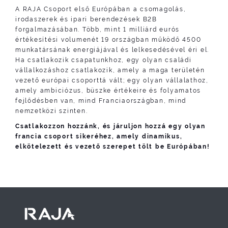
A RAJA Csoport első Európában a csomagolás,
irodaszerek és ipari berendezések B2B
forgalmazásában. Több, mint 1 milliárd eurós
értékesítési volumenét 19 országban működő 4500
munkatársának energiájával és lelkesedésével éri el.
Ha csatlakozik csapatunkhoz, egy olyan családi
vállalkozáshoz csatlakozik, amely a maga területén
vezető európai csoporttá vált; egy olyan vállalathoz,
amely ambiciózus, büszke értékeire és folyamatos
fejlődésben van, mind Franciaországban, mind
nemzetközi szinten.
Csatlakozzon hozzánk, és járuljon hozzá egy olyan
francia csoport sikeréhez, amely dinamikus,
elkötelezett és vezető szerepet tölt be Európában!